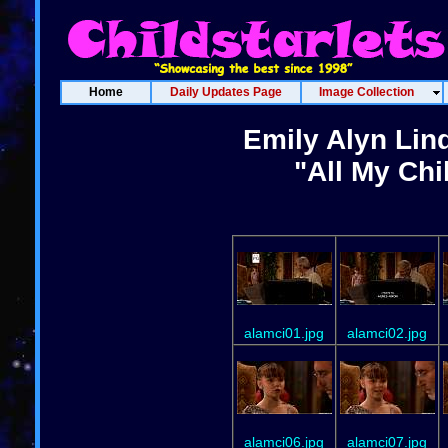
Home
Daily Updates Page
Image Collection
Emily Alyn Lin
"All My Chi
alamci01.jpg
alamci02.jpg
alamci06.jpg
alamci07.jpg