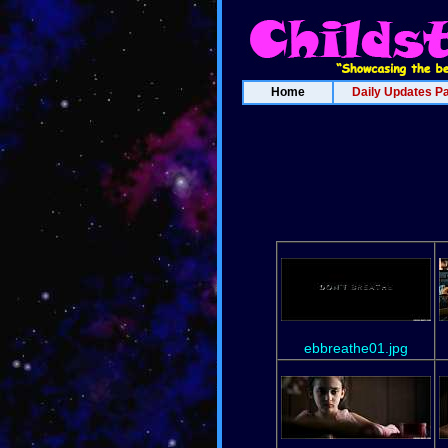
Home
Daily Updates P
ebbreathe01.jpg