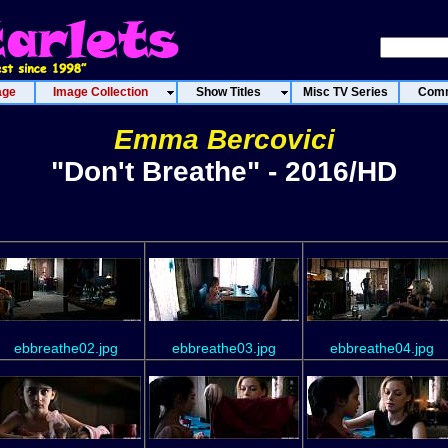
age
Image Collection
Show Titles
Misc TV Series
Comm
Emma Bercovici
"Don't Breathe" - 2016/HD
ebbreathe02.jpg
ebbreathe03.jpg
ebbreathe04.jpg