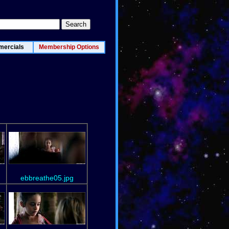
ercials
Membership Options
ebbreathe05.jpg