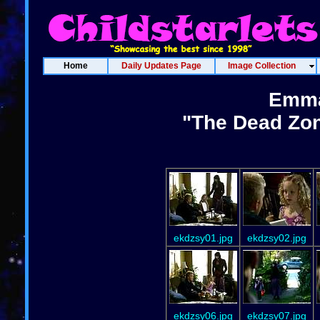
Home
Daily Updates Page
Image Collection
Emma
"The Dead Zon
ekdzsy01.jpg
ekdzsy02.jpg
ekdzsy06.jpg
ekdzsy07.jpg