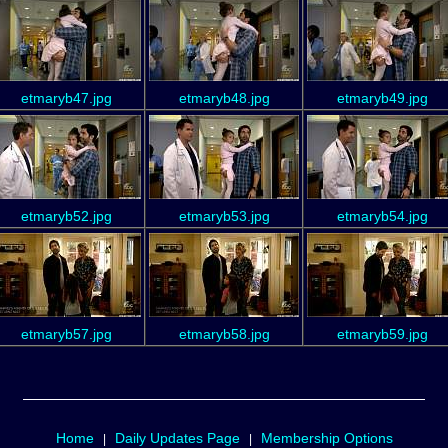
etmaryb47.jpg
etmaryb48.jpg
etmaryb49.jpg
etmaryb52.jpg
etmaryb53.jpg
etmaryb54.jpg
etmaryb57.jpg
etmaryb58.jpg
etmaryb59.jpg
Home
Daily Updates Page
Membership Options
|
|