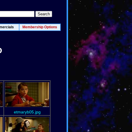
ercials
Membership Options
D
etmaryb05.jpg