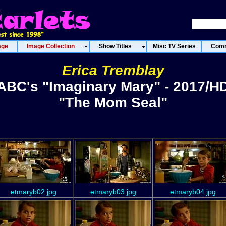
age
Image Collection
Show Titles
Misc TV Series
Comm
Erica Tremblay
ABC's "Imaginary Mary" - 2017/H
"The Mom Seal"
etmaryb02.jpg
etmaryb03.jpg
etmaryb04.jpg