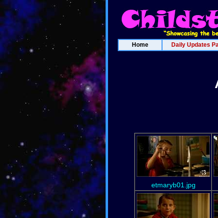
Home
Daily Updates P
etmaryb01.jpg