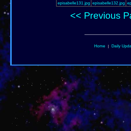
episabelle131.jpg
episabelle132.jpg
ep
<< Previous P
Home
Daily Upd
|