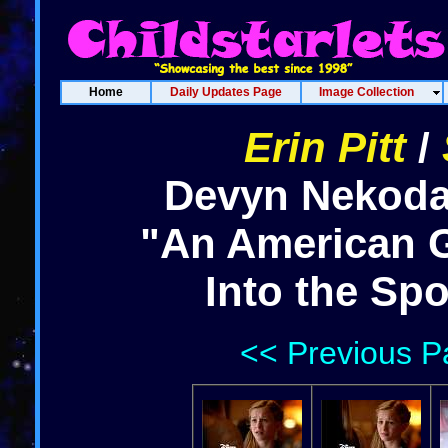
Home
Daily Updates Page
Image Collection
Erin Pitt
/
Devyn Nekoda
"An American G
Into the Spo
<< Previous P