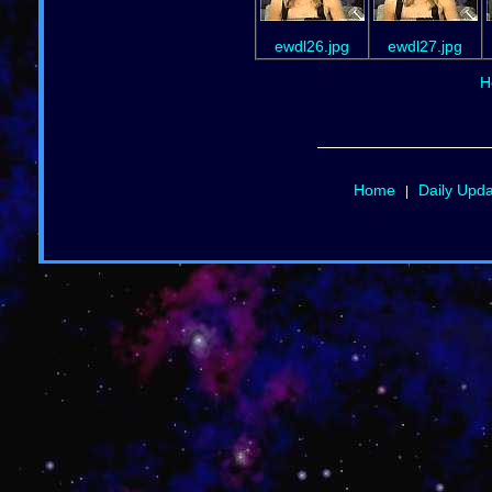
ewdl26.jpg
ewdl27.jpg
H
Home
Daily Upd
|