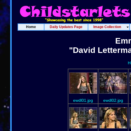
Home
Daily Updates Page
Image Collection
Emm
"David Letterm
H
ewdl01.jpg
ewdl02.jpg