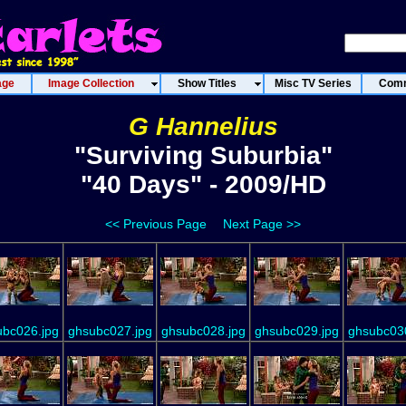
age
Image Collection
Show Titles
Misc TV Series
Comm
G Hannelius
"Surviving Suburbia"
"40 Days" - 2009/HD
<< Previous Page
Next Page >>
ubc026.jpg
ghsubc027.jpg
ghsubc028.jpg
ghsubc029.jpg
ghsubc030