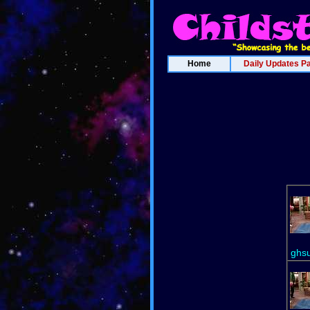
Home
Daily Updates P
ghs