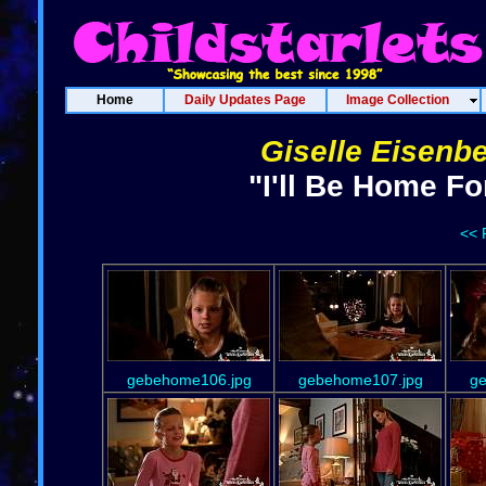
Home
Daily Updates Page
Image Collection
Giselle Eisenb
"I'll Be Home F
<< 
gebehome106.jpg
gebehome107.jpg
ge