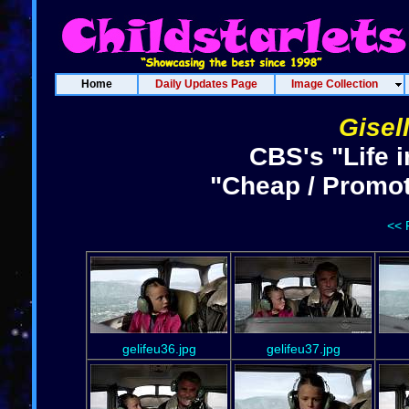
Home
Daily Updates Page
Image Collection
Gisel
CBS's "Life 
"Cheap / Promoti
<< 
gelifeu36.jpg
gelifeu37.jpg