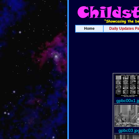
Home
Daily Updates P
gpbc00x1.j
gpbc03.jp