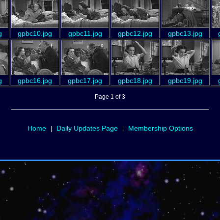
g
gpbc10.jpg
gpbc11.jpg
gpbc12.jpg
gpbc13.jpg
g
gpbc16.jpg
gpbc17.jpg
gpbc18.jpg
gpbc19.jpg
Page 1 of 3
Home
Daily Updates Page
Membership Options
|
|