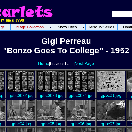
age
Image Collection
Show Titles
Misc TV Series
Comm
Gigi Perreau
"Bonzo Goes To College" - 1952
Home
Next Page
|Previous Page|
gpbc01.jpg
pg
gpbc00x2.jpg
gpbc00x3.jpg
gpbc00x4.jpg
g
gpbc04.jpg
gpbc05.jpg
gpbc06.jpg
gpbc07.jpg