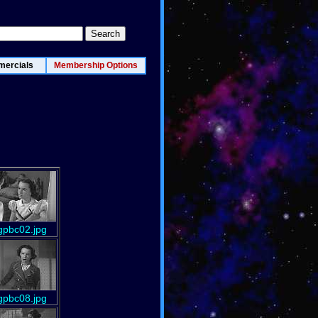
ercials
Membership Options
gpbc02.jpg
gpbc08.jpg