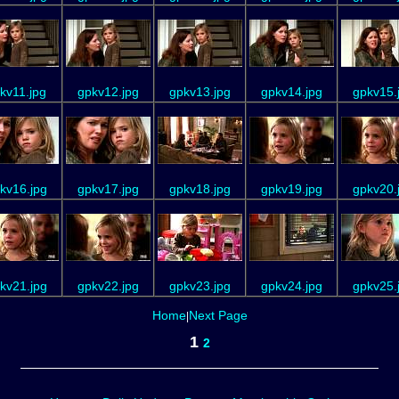
kv11.jpg
gpkv12.jpg
gpkv13.jpg
gpkv14.jpg
gpkv15.
kv16.jpg
gpkv17.jpg
gpkv18.jpg
gpkv19.jpg
gpkv20.
kv21.jpg
gpkv22.jpg
gpkv23.jpg
gpkv24.jpg
gpkv25.
Home
Next Page
|
1
2