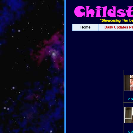
Home
Daily Updates P
gp
gp