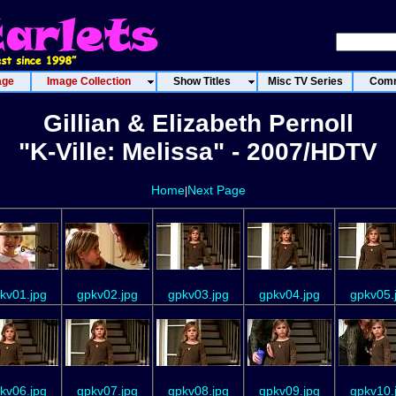
age
Image Collection
Show Titles
Misc TV Series
Comm
Gillian & Elizabeth Pernoll
"K-Ville: Melissa" - 2007/HDTV
Home
Next Page
|
kv01.jpg
gpkv02.jpg
gpkv03.jpg
gpkv04.jpg
gpkv05.
kv06.jpg
gpkv07.jpg
gpkv08.jpg
gpkv09.jpg
gpkv10.