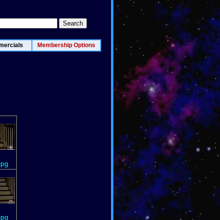
ercials
Membership Options
jpg
jpg