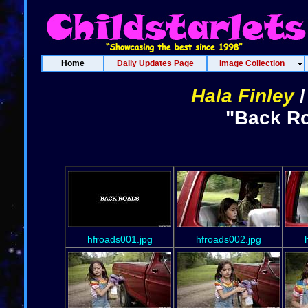
Home
Daily Updates Page
Image Collection
Hala Finley
"Back Ro
hfroads001.jpg
hfroads002.jpg