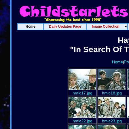
Home
Daily Updates Page
Image Collection
Ha
"In Search Of 
Home
Pr
|
hmic17.jpg
hmic18.jpg
hmic22.jpg
hmic23.jpg