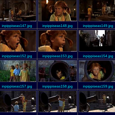
inpippiseas147.jpg
inpippiseas148.jpg
inpippiseas149.jpg
inpippiseas152.jpg
inpippiseas153.jpg
inpippiseas154.jpg
inpippiseas157.jpg
inpippiseas158.jpg
inpippiseas159.jpg