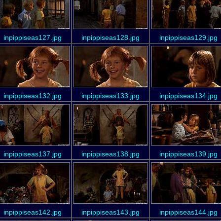
inpippiseas127.jpg
inpippiseas128.jpg
inpippiseas129.jpg
inpippiseas132.jpg
inpippiseas133.jpg
inpippiseas134.jpg
inpippiseas137.jpg
inpippiseas138.jpg
inpippiseas139.jpg
inpippiseas142.jpg
inpippiseas143.jpg
inpippiseas144.jpg