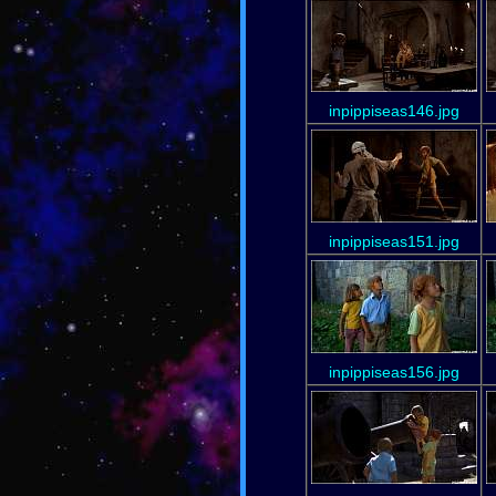
inpippiseas146.jpg
inpippiseas151.jpg
inpippiseas156.jpg