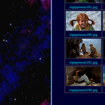
inpippiseas181.jpg
inpippiseas186.jpg
inpippiseas191.jpg
inpippiseas196.jpg