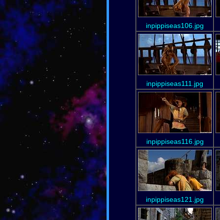
inpippiseas106.jpg
inpippiseas111.jpg
inpippiseas116.jpg
inpippiseas121.jpg