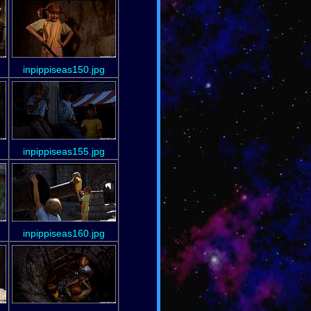
inpippiseas150.jpg
inpippiseas155.jpg
inpippiseas160.jpg