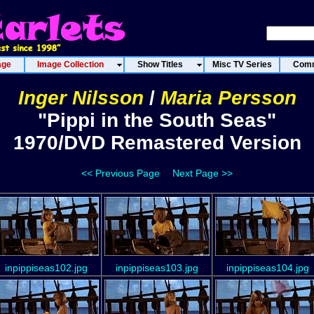
age
Image Collection
Show Titles
Misc TV Series
Comm
Inger Nilsson
/
Maria Persson
"Pippi in the South Seas"
1970/DVD Remastered Version
<< Previous Page
Next Page >>
inpippiseas102.jpg
inpippiseas103.jpg
inpippiseas104.jpg