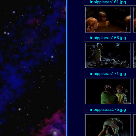
inpippiseas161.jpg
inpippiseas166.jpg
inpippiseas171.jpg
inpippiseas176.jpg