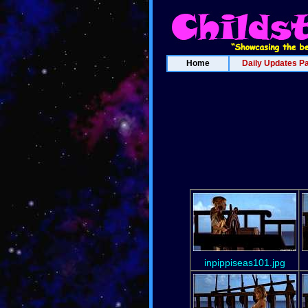
Home
Daily Updates P
inpippiseas101.jpg