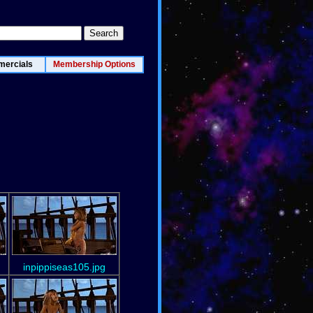
ercials
Membership Options
inpippiseas105.jpg