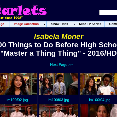
age
Image Collection
Show Titles
Misc TV Series
Comm
Isabela Moner
00 Things to Do Before High Scho
"Master a Thing Thing" - 2016/HD
Next Page >>
im100f02.jpg
im100f03.jpg
im100f04.jpg