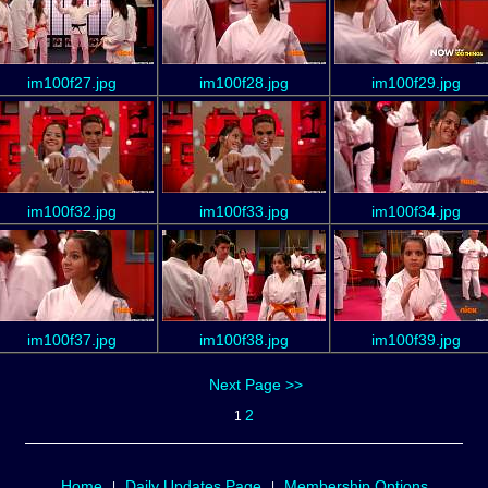
im100f27.jpg
im100f28.jpg
im100f29.jpg
im100f32.jpg
im100f33.jpg
im100f34.jpg
im100f37.jpg
im100f38.jpg
im100f39.jpg
Next Page >>
2
1
Home
Daily Updates Page
Membership Options
|
|