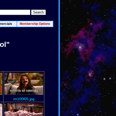
ercials
Membership Options
ol"
im100f05.jpg