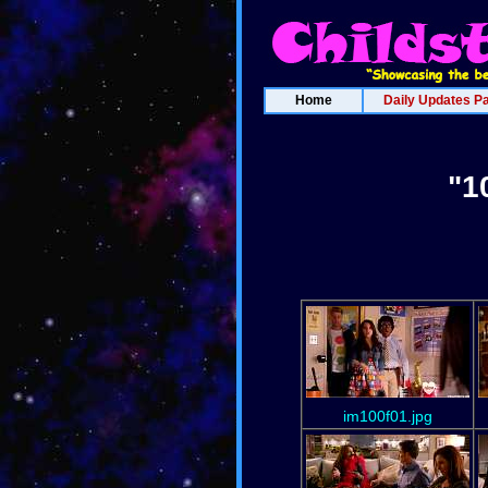
Home
Daily Updates P
"1
im100f01.jpg