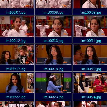
im100f07.jpg
im100f08.jpg
im100f09.jpg
im100f12.jpg
im100f13.jpg
im100f14.jpg
im100f17.jpg
im100f18.jpg
im100f19.jpg
im100f22.jpg
im100f23.jpg
im100f24.jpg