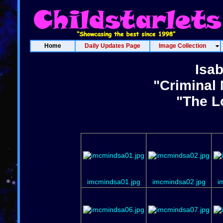
Home
Daily Updates Page
Image Collection
Isab
"Criminal 
"The L
imcmindsa01.jpg
imcmindsa02.jpg
i