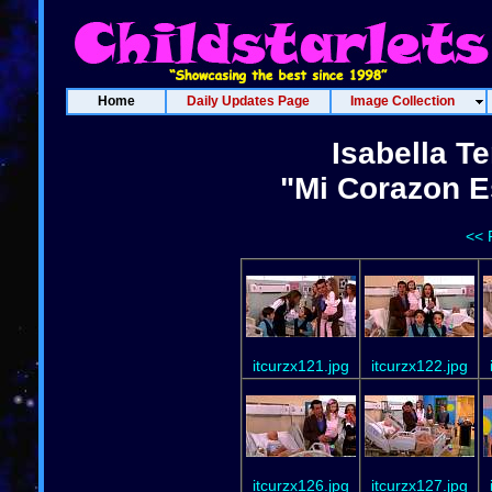
Home
Daily Updates Page
Image Collection
Isabella Te
"Mi Corazon E
<< 
itcurzx121.jpg
itcurzx122.jpg
itcurzx126.jpg
itcurzx127.jpg