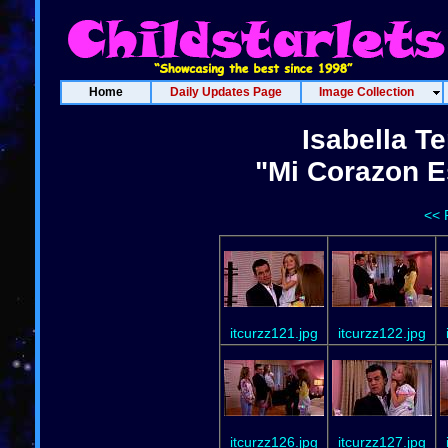
Home
Daily Updates Page
Image Collection
Isabella Te
"Mi Corazon E
<< 
itcurzz121.jpg
itcurzz122.jpg
itcurzz126.jpg
itcurzz127.jpg