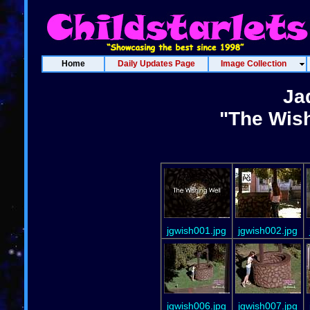
Home
Daily Updates Page
Image Collection
Ja
"The Wish
jgwish001.jpg
jgwish002.jpg
jgwish006.jpg
jgwish007.jpg