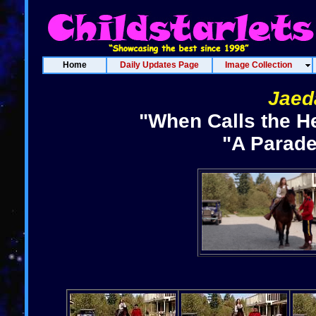
Home
Daily Updates Page
Image Collection
Jaeda
"When Calls the H
"A Parade