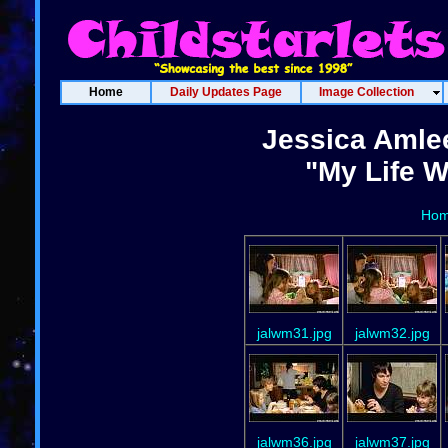
Home
Daily Updates Page
Image Collection
Jessica Amle
"My Life W
Ho
jalwm31.jpg
jalwm32.jpg
jalwm36.jpg
jalwm37.jpg