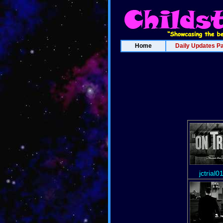
Home
Daily Updates P
jctrial0