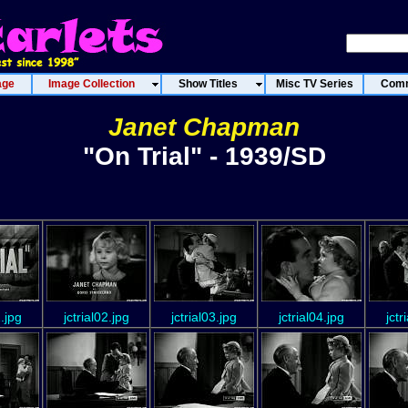
age
Image Collection
Show Titles
Misc TV Series
Comm
Janet Chapman
"On Trial" - 1939/SD
1.jpg
jctrial02.jpg
jctrial03.jpg
jctrial04.jpg
jctr