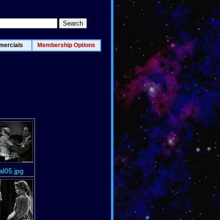
ercials
Membership Options
ial05.jpg