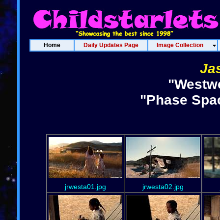
Home
Daily Updates Page
Image Collection
Ja
"Westwo
"Phase Spac
jrwesta01.jpg
jrwesta02.jpg