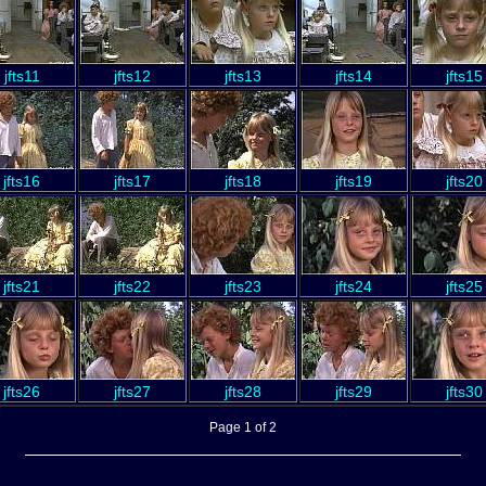
jfts11
jfts12
jfts13
jfts14
jfts15
jfts16
jfts17
jfts18
jfts19
jfts20
jfts21
jfts22
jfts23
jfts24
jfts25
jfts26
jfts27
jfts28
jfts29
jfts30
Page 1 of 2