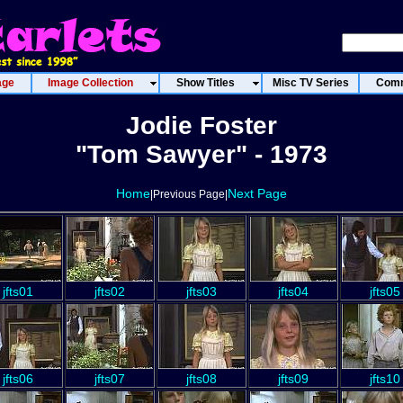
age
Image Collection
Show Titles
Misc TV Series
Comm
Jodie Foster
"Tom Sawyer" - 1973
Home
Next Page
|Previous Page|
jfts01
jfts02
jfts03
jfts04
jfts05
jfts06
jfts07
jfts08
jfts09
jfts10