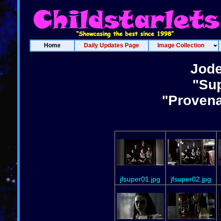
Home
Daily Updates Page
Image Collection
Jode
"Sup
"Provena
jfsuper01.jpg
jfsuper02.jpg