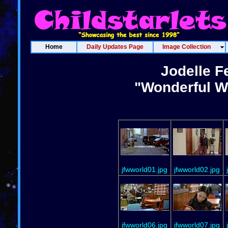
Home
Daily Updates Page
Image Collection
Jodelle F
"Wonderful Wo
jfwworld01.jpg
jfwworld02.jpg
jfwworld06.jpg
jfwworld07.jpg