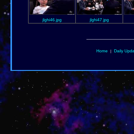
jlghi46.jpg
jlghi47.jpg
Home
Daily Upd
|