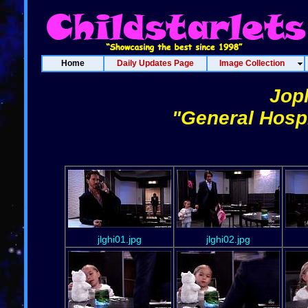
Home
Daily Updates Page
Image Collection
Joph
"General Hospi
jlghi01.jpg
jlghi02.jpg