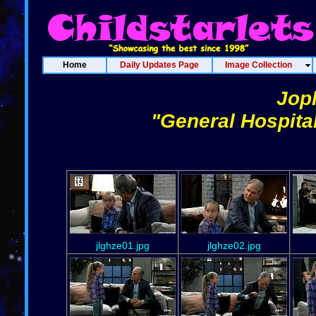
Home
Daily Updates Page
Image Collection
Joph
"General Hospita
jlghze01.jpg
jlghze02.jpg