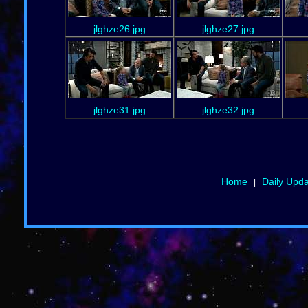
jlghze26.jpg
jlghze27.jpg
jlghze31.jpg
jlghze32.jpg
Home
Daily Upd
|