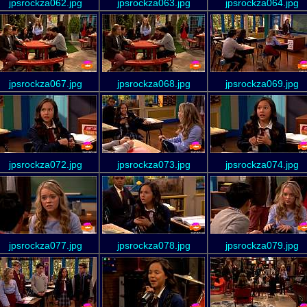
jpsrockza062.jpg
jpsrockza063.jpg
jpsrockza064.jpg
jpsrockza067.jpg
jpsrockza068.jpg
jpsrockza069.jpg
jpsrockza072.jpg
jpsrockza073.jpg
jpsrockza074.jpg
jpsrockza077.jpg
jpsrockza078.jpg
jpsrockza079.jpg