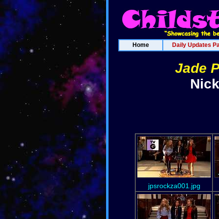
Home
Daily Updates P
Jade P
Nick
jpsrockza001.jpg