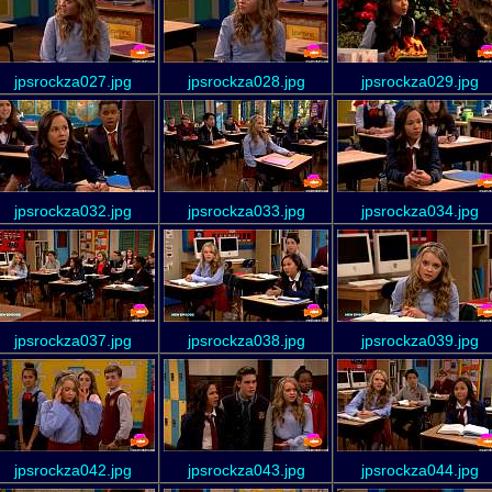
jpsrockza027.jpg
jpsrockza028.jpg
jpsrockza029.jpg
jpsrockza032.jpg
jpsrockza033.jpg
jpsrockza034.jpg
jpsrockza037.jpg
jpsrockza038.jpg
jpsrockza039.jpg
jpsrockza042.jpg
jpsrockza043.jpg
jpsrockza044.jpg