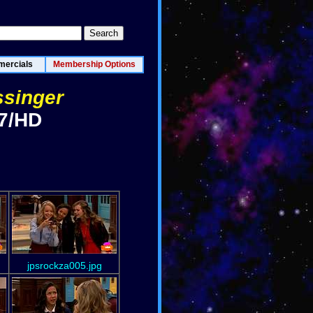
ercials
Membership Options
ssinger
17/HD
jpsrockza005.jpg