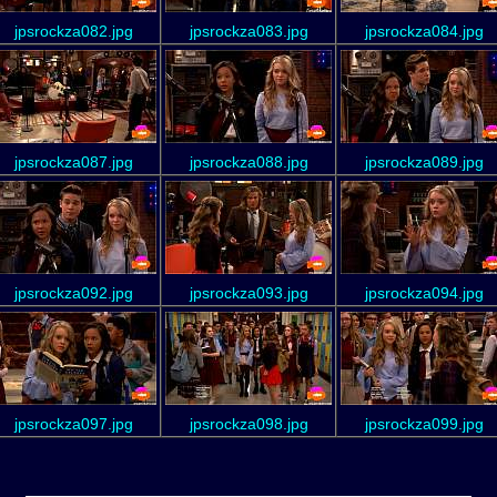
jpsrockza082.jpg
jpsrockza083.jpg
jpsrockza084.jpg
jpsrockza087.jpg
jpsrockza088.jpg
jpsrockza089.jpg
jpsrockza092.jpg
jpsrockza093.jpg
jpsrockza094.jpg
jpsrockza097.jpg
jpsrockza098.jpg
jpsrockza099.jpg