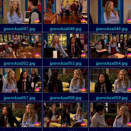
jpsrockza047.jpg
jpsrockza048.jpg
jpsrockza049.jpg
jpsrockza052.jpg
jpsrockza053.jpg
jpsrockza054.jpg
jpsrockza057.jpg
jpsrockza058.jpg
jpsrockza059.jpg