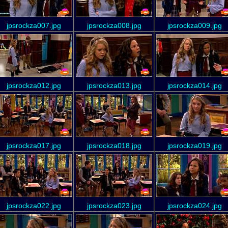
jpsrockza007.jpg
jpsrockza008.jpg
jpsrockza009.jpg
jpsrockza012.jpg
jpsrockza013.jpg
jpsrockza014.jpg
jpsrockza017.jpg
jpsrockza018.jpg
jpsrockza019.jpg
jpsrockza022.jpg
jpsrockza023.jpg
jpsrockza024.jpg