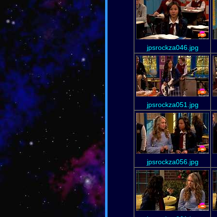
jpsrockza046.jpg
jpsrockza051.jpg
jpsrockza056.jpg