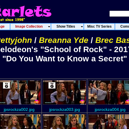
age
Image Collection
Show Titles
Misc TV Series
Comm
ettyjohn
/
Breanna Yde
/
Brec Ba
elodeon's "School of Rock" - 20
"Do You Want to Know a Secret"
jpsrockza002.jpg
jpsrockza003.jpg
jpsrockza004.jpg