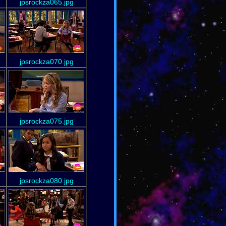
jpsrockza065.jpg
jpsrockza070.jpg
jpsrockza075.jpg
jpsrockza080.jpg