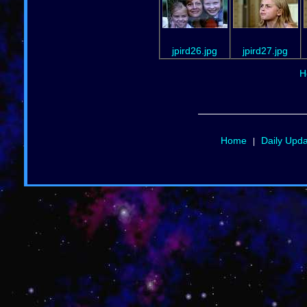
jpird26.jpg
jpird27.jpg
H
Home
Daily Upd
|