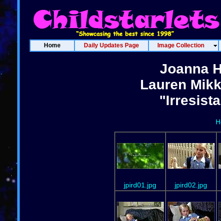
Home
Daily Updates Page
Image Collection
Joanna H
Lauren Mikk
"Irresist
H
jpird01.jpg
jpird02.jpg