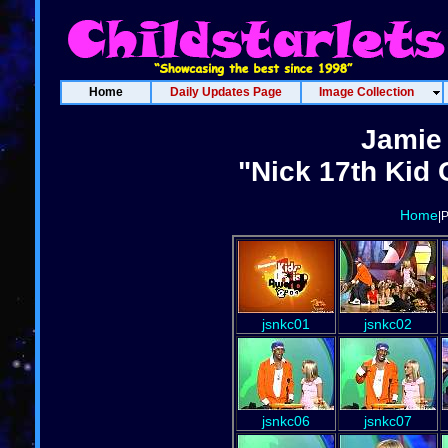
Home
Daily Updates Page
Image Collection
Jamie
"Nick 17th Kid 
Home
|
jsnkc01
jsnkc02
jsnkc06
jsnkc07