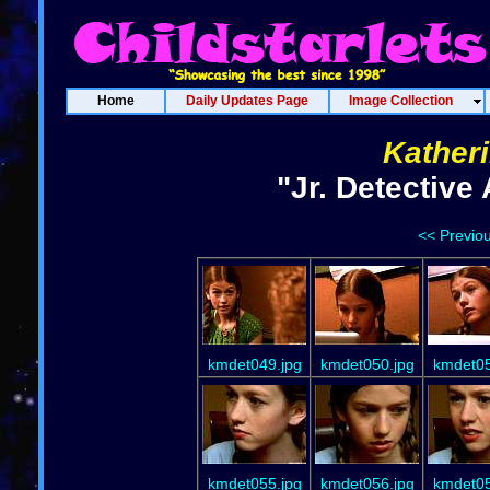
Home
Daily Updates Page
Image Collection
Kather
"Jr. Detectiv
<< Previo
kmdet049.jpg
kmdet050.jpg
kmdet05
kmdet055.jpg
kmdet056.jpg
kmdet05