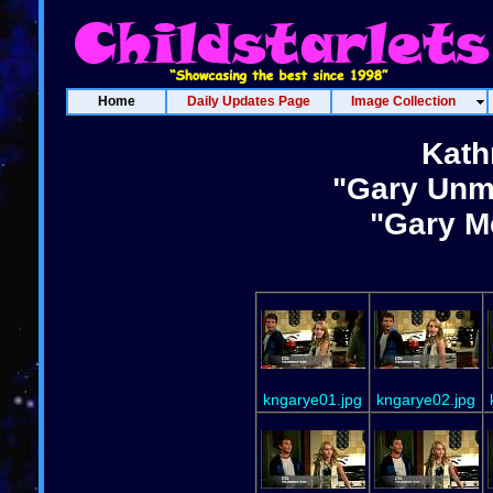
Home
Daily Updates Page
Image Collection
Kath
"Gary Unma
"Gary M
kngarye01.jpg
kngarye02.jpg