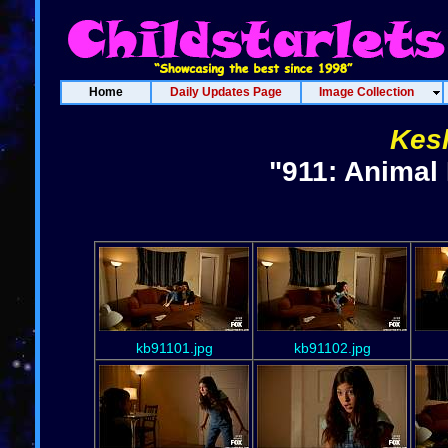
Home
Daily Updates Page
Image Collection
Kesl
"911: Animal 
kb91101.jpg
kb91102.jpg