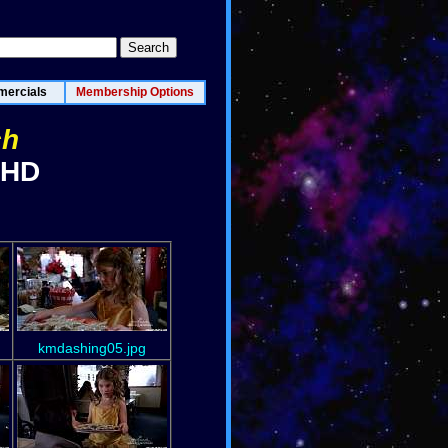
ercials
Membership Options
ch
/HD
kmdashing05.jpg