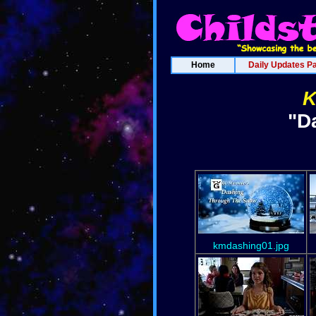
Home
Daily Updates P
K
"D
kmdashing01.jpg