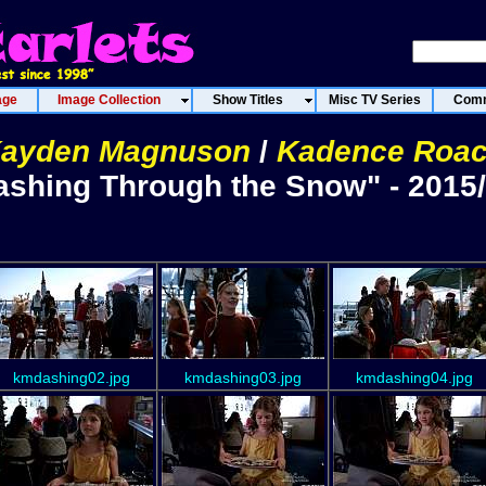
age
Image Collection
Show Titles
Misc TV Series
Comm
ayden Magnuson
/
Kadence Roa
ashing Through the Snow" - 2015
kmdashing02.jpg
kmdashing03.jpg
kmdashing04.jpg