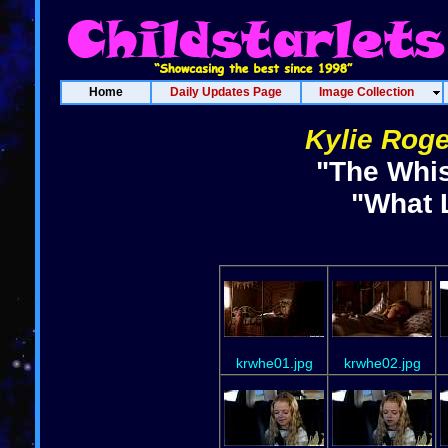
Home
Daily Updates Page
Image Collection
Kylie Rog
"The Whis
"What 
krwhe01.jpg
krwhe02.jpg