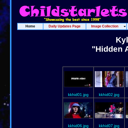
Home
Daily Updates Page
Image Collection
Ky
"Hidden 
kkhid01.jpg
kkhid02.jpg
kkhid06.jpg
kkhid07.jpg