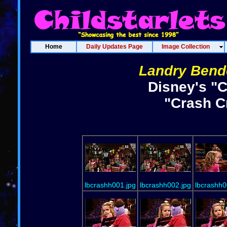
Home
Daily Updates Page
Image Collection
Landry Bend
Disney's "C
"Crash C
lbcrashh001.jpg
lbcrashh002.jpg
lbcrashh0