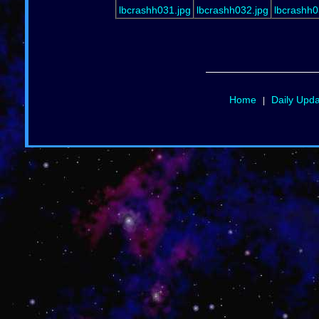
lbcrashh031.jpg
lbcrashh032.jpg
lbcrashh0
Home
Daily Upd
|