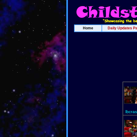
Home
Daily Updates P
lbcra