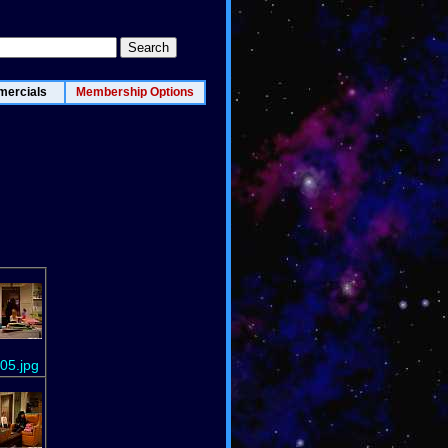
ercials
Membership Options
05.jpg