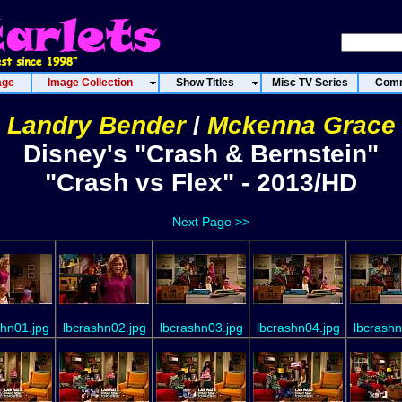
age
Image Collection
Show Titles
Misc TV Series
Comm
Landry Bender
/
Mckenna Grace
Disney's "Crash & Bernstein"
"Crash vs Flex" - 2013/HD
Next Page >>
shn01.jpg
lbcrashn02.jpg
lbcrashn03.jpg
lbcrashn04.jpg
lbcrashn