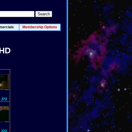
ercials
Membership Options
/HD
.jpg
.jpg