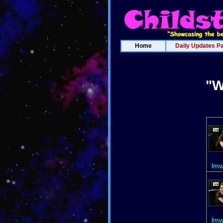
Home
Daily Updates P
"W
lmw
lmw