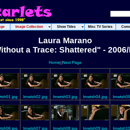
age
Image Collection
Show Titles
Misc TV Series
Comm
Laura Marano
ithout a Trace: Shattered" - 2006
Home
Next Page
|
|
tsh01.jpg
lmwtsh02.jpg
lmwtsh03.jpg
lmwtsh04.jpg
lmwtsh05
tsh06.jpg
lmwtsh07.jpg
lmwtsh08.jpg
lmwtsh09.jpg
lmwtsh10