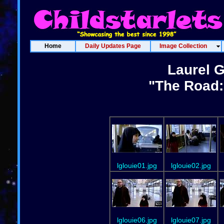
Home
Daily Updates Page
Image Collection
Laurel G
"The Road:
lglouie01.jpg
lglouie02.jpg
lglouie06.jpg
lglouie07.jpg