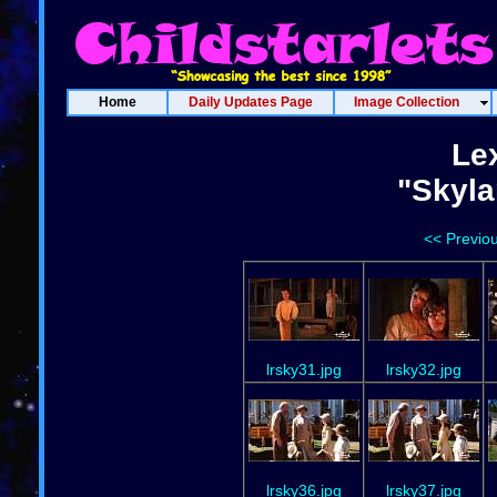
Home
Daily Updates Page
Image Collection
Le
"Skyla
<< Previo
lrsky31.jpg
lrsky32.jpg
lrsky36.jpg
lrsky37.jpg