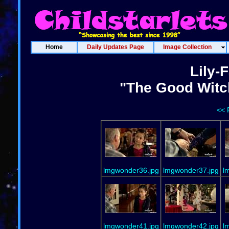
Home
Daily Updates Page
Image Collection
Lily-
"The Good Witc
<< 
lmgwonder36.jpg
lmgwonder37.jpg
l
lmgwonder41.jpg
lmgwonder42.jpg
l