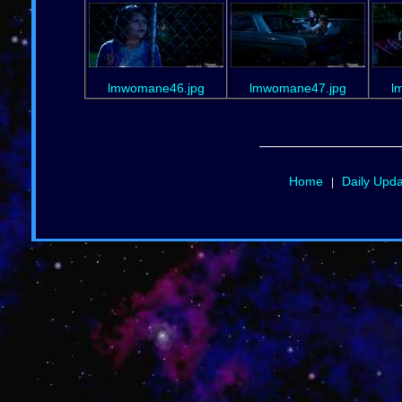
lmwomane46.jpg
lmwomane47.jpg
l
Home
Daily Upd
|