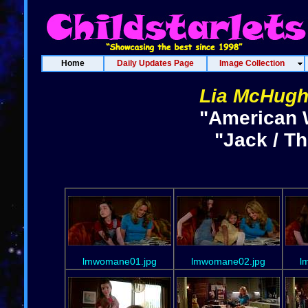
Home
Daily Updates Page
Image Collection
Lia McHug
"American 
"Jack / T
lmwomane01.jpg
lmwomane02.jpg
l