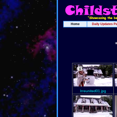
Home
Daily Updates P
lrreunited01.jpg