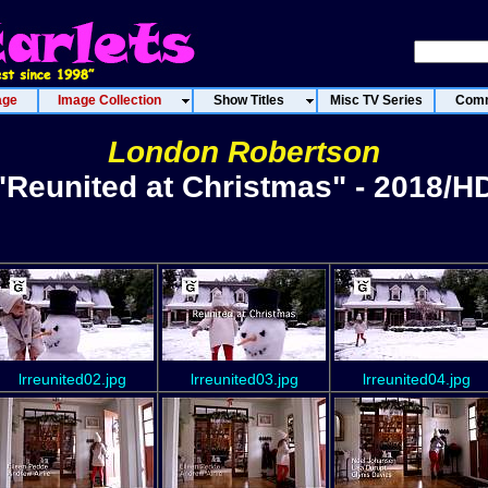
age
Image Collection
Show Titles
Misc TV Series
Comm
London Robertson
"Reunited at Christmas" - 2018/H
lrreunited02.jpg
lrreunited03.jpg
lrreunited04.jpg