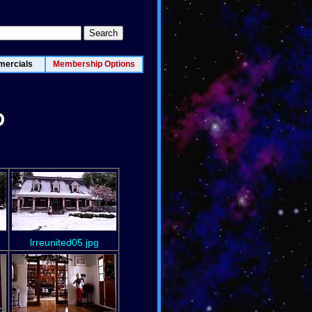
ercials
Membership Options
D
lrreunited05.jpg