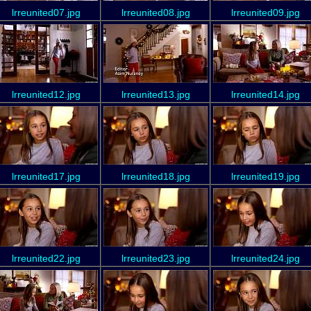
lrreunited07.jpg
lrreunited08.jpg
lrreunited09.jpg
lrreunited12.jpg
lrreunited13.jpg
lrreunited14.jpg
lrreunited17.jpg
lrreunited18.jpg
lrreunited19.jpg
lrreunited22.jpg
lrreunited23.jpg
lrreunited24.jpg