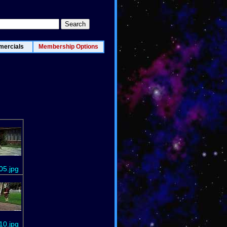
ercials
Membership Options
05.jpg
10.jpg