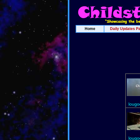
Home
Daily Updates P
lougo
lougo