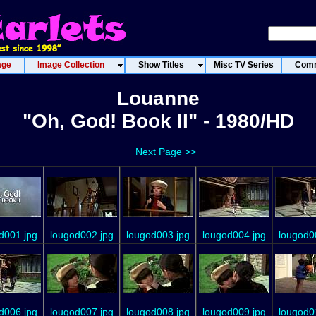
age
Image Collection
Show Titles
Misc TV Series
Comm
Louanne
"Oh, God! Book II" - 1980/HD
Next Page >>
d001.jpg
lougod002.jpg
lougod003.jpg
lougod004.jpg
lougod0
d006.jpg
lougod007.jpg
lougod008.jpg
lougod009.jpg
lougod0