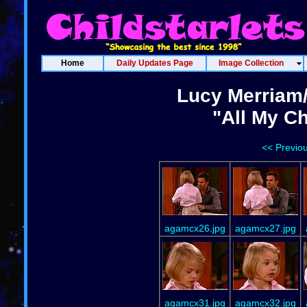
Home
Daily Updates Page
Image Collection
Lucy Merriam
"All My Ch
<< Previo
agamcx26.jpg
agamcx27.jpg
agamcx31.jpg
agamcx32.jpg