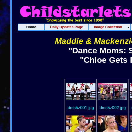
Home
Daily Updates Page
Image Collection
Maddie & Mackenzie
"Dance Moms: S
"Chloe Gets 
dms5z001.jpg
dms5z002.jpg