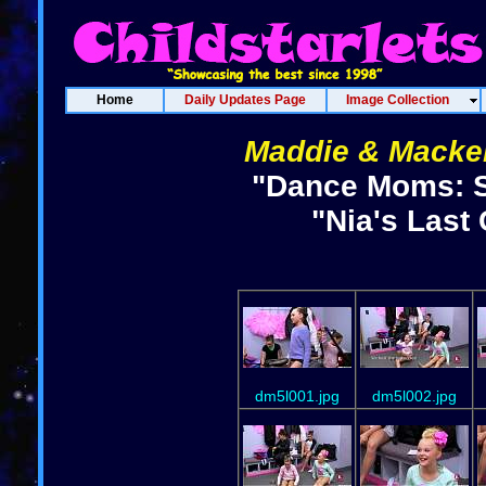
Home
Daily Updates Page
Image Collection
Maddie & Macken
"Dance Moms: S
"Nia's Last
dm5l001.jpg
dm5l002.jpg