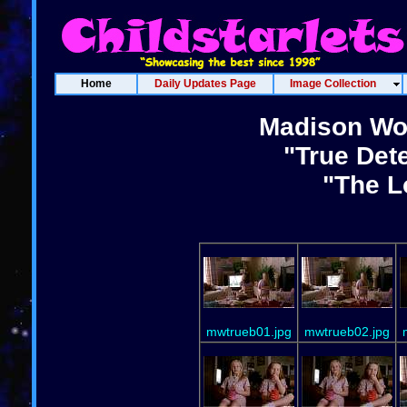
Home
Daily Updates Page
Image Collection
Madison Wol
"True Det
"The 
mwtrueb01.jpg
mwtrueb02.jpg